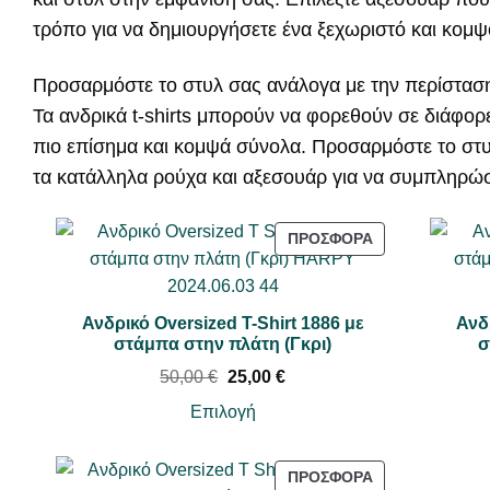
τρόπο για να δημιουργήσετε ένα ξεχωριστό και κομ
Προσαρμόστε το στυλ σας ανάλογα με την περίστασ
Τα ανδρικά t-shirts μπορούν να φορεθούν σε διάφορε
πιο επίσημα και κομψά σύνολα. Προσαρμόστε το στυλ
τα κατάλληλα ρούχα και αξεσουάρ για να συμπληρώσετ
Π
ΠΡΟΣΦΟΡΆ
Ρ
Ο
Ϊ
Ανδρικό Oversized T-Shirt 1886 με
Ανδ
Ό
στάμπα στην πλάτη (Γκρι)
σ
Ν
O
Η
50,00
€
25,00
€
Σ
r
τ
Ε
i
ρ
Επιλογή
g
έ
Π
i
χ
Ρ
n
ο
Π
ΠΡΟΣΦΟΡΆ
Ο
a
υ