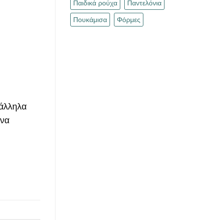
Παιδικά ρούχα
Παντελόνια
Πουκάμισα
Φόρμες
τάλληλα
 να