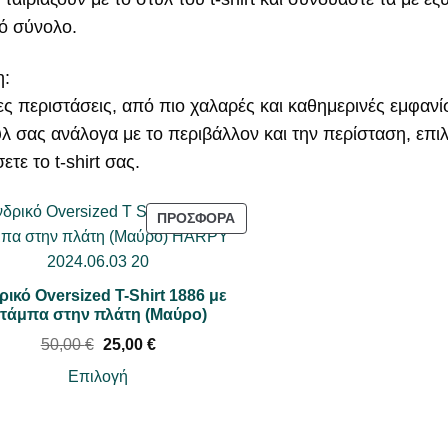
ψό σύνολο.
η:
ς περιστάσεις, από πιο χαλαρές και καθημερινές εμφανίσ
 σας ανάλογα με το περιβάλλον και την περίσταση, επι
ε το t-shirt σας.
Π
ΠΡΟΣΦΟΡΆ
Ρ
Ο
Ϊ
ρικό Oversized T-Shirt 1886 με
Ό
τάμπα στην πλάτη (Μαύρο)
Ν
O
Η
50,00
€
25,00
€
Σ
r
τ
Ε
i
ρ
Επιλογή
g
έ
Π
i
χ
Ρ
n
ο
Ο
a
υ