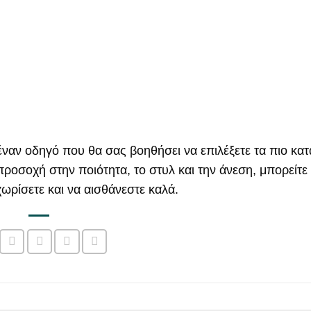
l
σ
Σ
p
α
Φ
r
τ
i
ι
Ο
c
μ
Ρ
e
ή
Ά
w
ε
a
ί
s
ν
:
α
5
ι
0
:
,
2
0
5
 έναν οδηγό που θα σας βοηθήσει να επιλέξετε τα πιο κα
0
,
ροσοχή στην ποιότητα, το στυλ και την άνεση, μπορείτε
0
€
0
ωρίσετε και να αισθάνεστε καλά.
.
€
.