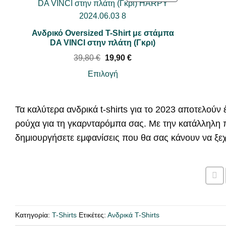
l
σ
Ρ
Σ
p
α
Ο
Φ
r
τ
Ϊ
i
ι
Ο
Ανδρικό Oversized T-Shirt με στάμπα
c
μ
Ό
Ρ
DA VINCI στην πλάτη (Γκρι)
e
ή
Ν
Ά
w
ε
O
Η
39,80
€
19,90
€
a
ί
Σ
r
τ
s
ν
Ε
i
ρ
Επιλογή
:
α
g
έ
Π
5
ι
i
χ
0
:
Ρ
n
ο
,
2
Ο
a
υ
0
5
Τα καλύτερα ανδρικά t-shirts για το 2023 αποτελούν
l
σ
Σ
0
,
p
α
ρούχα για τη γκαρνταρόμπα σας. Με την κατάλληλη π
0
Φ
r
τ
€
0
δημιουργήσετε εμφανίσεις που θα σας κάνουν να ξεχ
i
ι
Ο
.
c
μ
€
Ρ
e
ή
.
Ά
w
ε
a
ί
s
ν
:
α
3
ι
9
:
,
1
Κατηγορία:
T-Shirts
Ετικέτες:
Ανδρικά T-Shirts
8
9