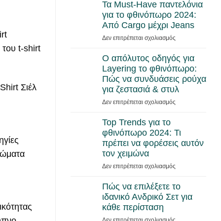
Τα Must-Have παντελόνια
για το φθινόπωρο 2024:
Από Cargo μέχρι Jeans
rt
στο
Δεν επιτρέπεται σχολιασμός
Τα
του t-shirt
Must-
Ο απόλυτος οδηγός για
Have
Layering το φθινόπωρο:
παντελόνια
Πώς να συνδυάσεις ρούχα
για
για ζεστασιά & στυλ
το
στο
Δεν επιτρέπεται σχολιασμός
φθινόπωρο
Ο
2024:
απόλυτος
Top Trends για το
Από
οδηγός
φθινόπωρο 2024: Τι
Cargo
ηγίες
για
μέχρι
πρέπει να φορέσεις αυτόν
Layering
Jeans
τον χειμώνα
ρώματα
το
στο
Δεν επιτρέπεται σχολιασμός
φθινόπωρο:
Top
Πώς
Trends
Πώς να επιλέξετε το
να
για
ιδανικό Ανδρικό Σετ για
συνδυάσεις
το
ρούχα
ικότητας
κάθε περίσταση
φθινόπωρο
για
ξυπνο
στο
Δεν επιτρέπεται σχολιασμός