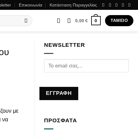
letter
Επικοινωνία
Κατάσταση Παραγγελίας
ΤΑΜΕΊΟ
0
0,00
€
NEWSLETTER
του
άζουν με
α να
ΠΡΟΣΦΑΤΑ