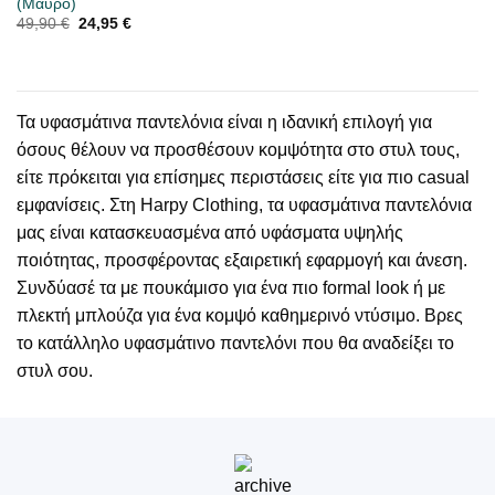
(Μαύρο)
Original
Η
49,90
€
24,95
€
price
τρέχουσα
was:
τιμή
49,90 €.
είναι:
24,95 €.
Τα υφασμάτινα παντελόνια είναι η ιδανική επιλογή για
όσους θέλουν να προσθέσουν κομψότητα στο στυλ τους,
είτε πρόκειται για επίσημες περιστάσεις είτε για πιο casual
εμφανίσεις. Στη Harpy Clothing, τα υφασμάτινα παντελόνια
μας είναι κατασκευασμένα από υφάσματα υψηλής
ποιότητας, προσφέροντας εξαιρετική εφαρμογή και άνεση.
Συνδύασέ τα με πουκάμισο για ένα πιο formal look ή με
πλεκτή μπλούζα για ένα κομψό καθημερινό ντύσιμο. Βρες
το κατάλληλο υφασμάτινο παντελόνι που θα αναδείξει το
στυλ σου.