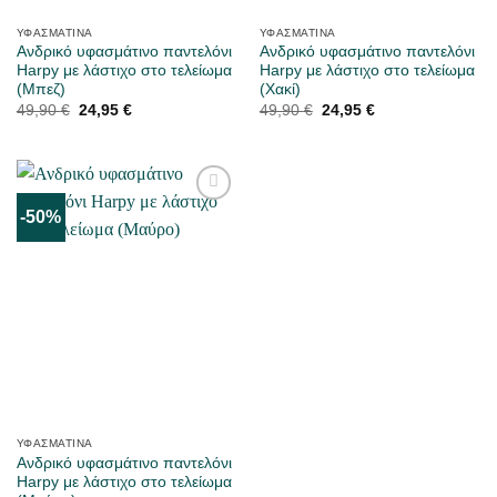
ΥΦΑΣΜΆΤΙΝΑ
ΥΦΑΣΜΆΤΙΝΑ
Ανδρικό υφασμάτινο παντελόνι
Ανδρικό υφασμάτινο παντελόνι
Harpy με λάστιχο στο τελείωμα
Harpy με λάστιχο στο τελείωμα
(Μπεζ)
(Χακί)
Original
Η
Original
Η
49,90
€
24,95
€
49,90
€
24,95
€
price
τρέχουσα
price
τρέχουσα
was:
τιμή
was:
τιμή
49,90 €.
είναι:
49,90 €.
είναι:
24,95 €.
24,95 €.
-50%
ΜΟΥ
ΑΡΈΣΕΙ
ΥΦΑΣΜΆΤΙΝΑ
Ανδρικό υφασμάτινο παντελόνι
Harpy με λάστιχο στο τελείωμα