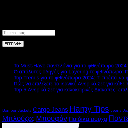
Οι περισσότεροι άντρες δεν θυμούνται καν πόσα Jeans έ
Newsletter
ΠΡΟΣΦΑΤΑ
Τα Must-Have παντελόνια για το φθινόπωρο 2024:
Ο απόλυτος οδηγός για Layering το φθινόπωρο: Π
Top Trends για το φθινόπωρο 2024: Τι πρέπει να 
Πώς να επιλέξετε το ιδανικό Ανδρικό Σετ για κάθε
Top 5 Ανδρικά Σετ για καλοκαιρινές Διακοπές: επι
Κατηγορίες
Harpy Tips
Cargo Jeans
Bomber Jackets
Jeans
Je
Παντ
Μπλούζες
Μπουφάν
Παιδικά ρούχα