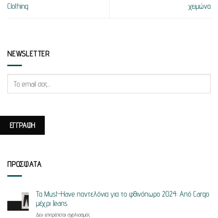
Clothing
χειμώνα
NEWSLETTER
ΠΡΟΣΦΑΤΑ
Τα Must-Have παντελόνια για το φθινόπωρο 2024: Από Cargo
μέχρι Jeans
στο
Δεν επιτρέπεται σχολιασμός