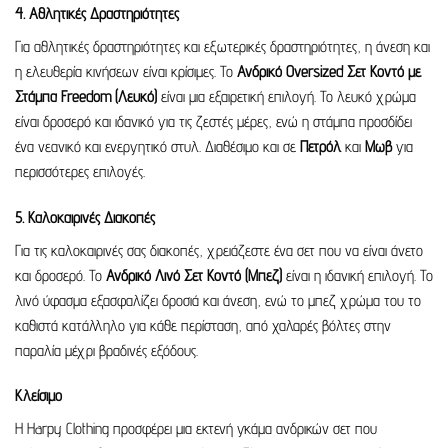
4. Αθλητικές Δραστηριότητες
Για αθλητικές δραστηριότητες και εξωτερικές δραστηριότητες, η άνεση και
η ελευθερία κινήσεων είναι κρίσιμες. Το
Ανδρικό Oversized Σετ Κοντό με
Στάμπα Freedom (Λευκό)
είναι μια εξαιρετική επιλογή. Το λευκό χρώμα
είναι δροσερό και ιδανικό για τις ζεστές μέρες, ενώ η στάμπα προσδίδει
ένα νεανικό και ενεργητικό στυλ. Διαθέσιμο και σε
Πετρόλ
και
Μωβ
για
περισσότερες επιλογές.
5. Καλοκαιρινές Διακοπές
Για τις καλοκαιρινές σας διακοπές, χρειάζεστε ένα σετ που να είναι άνετο
και δροσερό. Το
Ανδρικό Λινό Σετ Κοντό (Μπεζ)
είναι η ιδανική επιλογή. Το
λινό ύφασμα εξασφαλίζει δροσιά και άνεση, ενώ το μπεζ χρώμα του το
καθιστά κατάλληλο για κάθε περίσταση, από χαλαρές βόλτες στην
παραλία μέχρι βραδινές εξόδους.
Κλείσιμο
Η Harpy Clothing προσφέρει μια εκτενή γκάμα ανδρικών σετ που