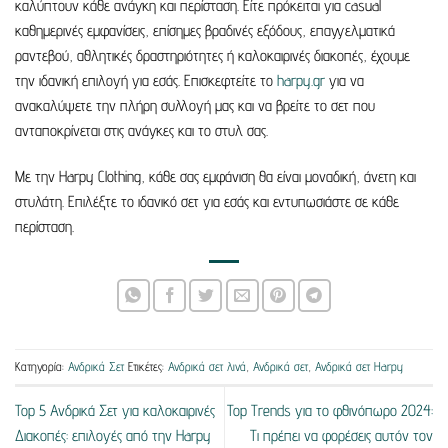
καλύπτουν κάθε ανάγκη και περίσταση. Είτε πρόκειται για casual
καθημερινές εμφανίσεις, επίσημες βραδινές εξόδους, επαγγελματικά
ραντεβού, αθλητικές δραστηριότητες ή καλοκαιρινές διακοπές, έχουμε
την ιδανική επιλογή για εσάς. Επισκεφτείτε το
harpy.gr
για να
ανακαλύψετε την πλήρη συλλογή μας και να βρείτε το σετ που
ανταποκρίνεται στις ανάγκες και το στυλ σας.
Με την Harpy Clothing, κάθε σας εμφάνιση θα είναι μοναδική, άνετη και
στυλάτη. Επιλέξτε το ιδανικό σετ για εσάς και εντυπωσιάστε σε κάθε
περίσταση.
Κατηγορία:
Ανδρικά Σετ
Ετικέτες:
Ανδρικά σετ λινά
,
Ανδρικά σετ
,
Ανδρικά σετ Harpy
Top 5 Ανδρικά Σετ για καλοκαιρινές
Top Trends για το φθινόπωρο 2024:
Διακοπές: επιλογές από την Harpy
Τι πρέπει να φορέσεις αυτόν τον