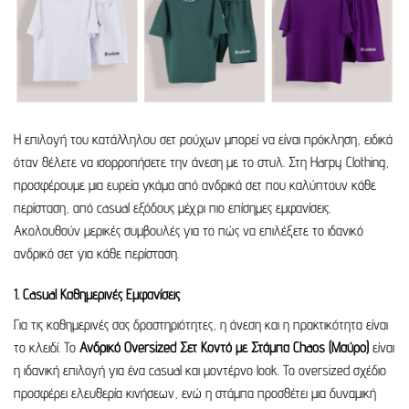
Η επιλογή του κατάλληλου σετ ρούχων μπορεί να είναι πρόκληση, ειδικά
όταν θέλετε να ισορροπήσετε την άνεση με το στυλ. Στη Harpy Clothing,
προσφέρουμε μια ευρεία γκάμα από ανδρικά σετ που καλύπτουν κάθε
περίσταση, από casual εξόδους μέχρι πιο επίσημες εμφανίσεις.
Ακολουθούν μερικές συμβουλές για το πώς να επιλέξετε το ιδανικό
ανδρικό σετ για κάθε περίσταση.
1. Casual Καθημερινές Εμφανίσεις
Για τις καθημερινές σας δραστηριότητες, η άνεση και η πρακτικότητα είναι
το κλειδί. Το
Ανδρικό Oversized Σετ Κοντό με Στάμπα Chaos (Μαύρο)
είναι
η ιδανική επιλογή για ένα casual και μοντέρνο look. Το oversized σχέδιο
προσφέρει ελευθερία κινήσεων, ενώ η στάμπα προσθέτει μια δυναμική