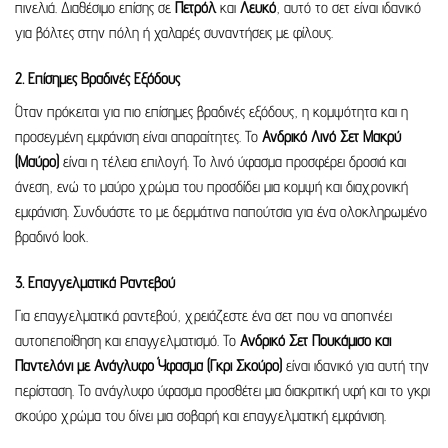
πινελιά. Διαθέσιμο επίσης σε
Πετρόλ
και
Λευκό
, αυτό το σετ είναι ιδανικό
για βόλτες στην πόλη ή χαλαρές συναντήσεις με φίλους.
2. Επίσημες Βραδινές Εξόδους
Όταν πρόκειται για πιο επίσημες βραδινές εξόδους, η κομψότητα και η
προσεγμένη εμφάνιση είναι απαραίτητες. Το
Ανδρικό Λινό Σετ Μακρύ
(Μαύρο)
είναι η τέλεια επιλογή. Το λινό ύφασμα προσφέρει δροσιά και
άνεση, ενώ το μαύρο χρώμα του προσδίδει μια κομψή και διαχρονική
εμφάνιση. Συνδυάστε το με δερμάτινα παπούτσια για ένα ολοκληρωμένο
βραδινό look.
3. Επαγγελματικά Ραντεβού
Για επαγγελματικά ραντεβού, χρειάζεστε ένα σετ που να αποπνέει
αυτοπεποίθηση και επαγγελματισμό. Το
Ανδρικό Σετ Πουκάμισο και
Παντελόνι με Ανάγλυφο Ύφασμα (Γκρι Σκούρο)
είναι ιδανικό για αυτή την
περίσταση. Το ανάγλυφο ύφασμα προσθέτει μια διακριτική υφή και το γκρι
σκούρο χρώμα του δίνει μια σοβαρή και επαγγελματική εμφάνιση.