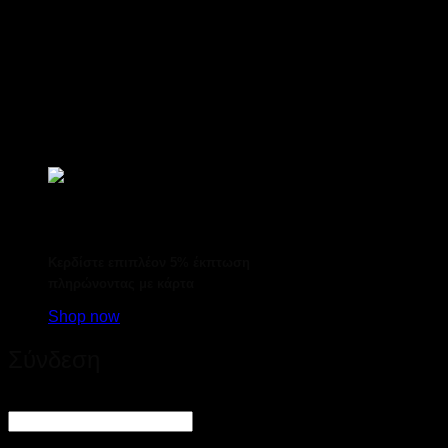
Κερδίστε επιπλέον 5% έκπτωση
πληρώνοντας με κάρτα
Shop now
Σύνδεση
Απαιτείται
Όνομα χρήστη ή διεύθυνση email
*