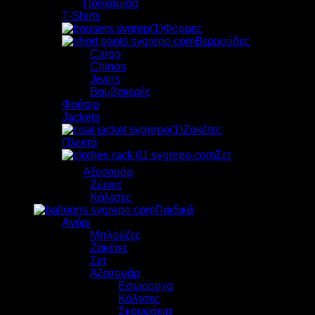
Πουκάμισα
T-Shirts
Φόρμες
Βερμούδες
Cargo
Chinos
Jeans
Βαμβακερές
Φούτερ
Jackets
Ζακέτες
Πλεκτά
Σετ
Αξεσουάρ
Ζώνες
Κάλτσες
Παιδικά
Αγόρι
Μπλούζες
Zακέτες
Σετ
Αξεσουάρ
Εσώρουχα
Κάλτσες
Σκουφάκια