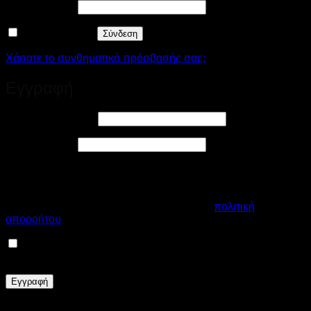
Απαιτείται
Συνθηματικό
*
Να με θυμάσαι
Σύνδεση
Χάσατε το συνθηματικό πρόσβασής σας;
Εγγραφή
Απαιτείται
Διεύθυνση email
*
Απαιτείται
Συνθηματικό
*
Τα προσωπικά σας δεδομένα θα χρησιμοποιηθούν για την
βέλτιστη εμπειρία εξυπηρέτησης από το κατάστημά μας, για
τη διαχείριση της πρόσβασης στον λογαριασμό σας και για
άλλους σκοπούς που περιγράφονται στην
πολιτική
απορρήτου
μας.
Εγγραφείτε στο Newsletter μας, ωστε να λαμβάνετε
Εκπτωτικά Κουπόνια και νέες Collection!
Εγγραφή
Το eshop μας χρησιμοποιεί cookies για να σας προσφέρει