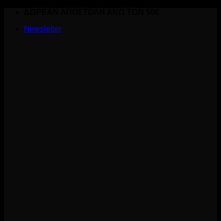
Skip
ΔΩΡΕΑΝ ΑΠΟΣΤΟΛΗ ΑΝΩ ΤΩΝ 50€
to
Newsletter
content