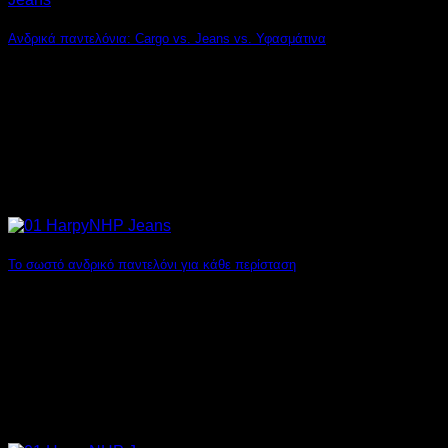
Ανδρικά παντελόνια: Cargo vs. Jeans vs. Υφασμάτινα
Από το γραφείο μέχρι την τυπική έξοδο, το είδος του
παντελονιού που θα φορέσετε είναι [...]
Το σωστό ανδρικό παντελόνι για κάθε περίσταση
Εσείς γνωρίζετε πότε να φορέσετε τα Cargo, Jeans ή
Υφασμάτινα παντελόνια σας; Τα παντελόνια αποτελούν [...]