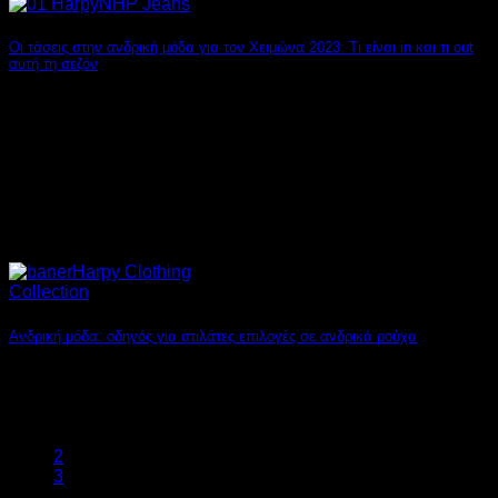
Οι τάσεις στην ανδρική μόδα για τον Χειμώνα 2023: Τι είναι in και τι out
αυτή τη σεζόν
Το φθινόπωρο αλλά και ο χειμώνας είναι από τις πιο
ενδιαφέρουσες εποχές για την ανδρική [...]
Ανδρική μόδα: οδηγός για στιλάτες επιλογές σε ανδρικά ρούχα
Το Στύλ που Προσδίδει Αυτοπεποίθηση: Ανδρικά Ρούχα για
Σίγουρο Βήμα Η αυτοπεποίθηση είναι ένας πολύτιμος [...]
1
2
3