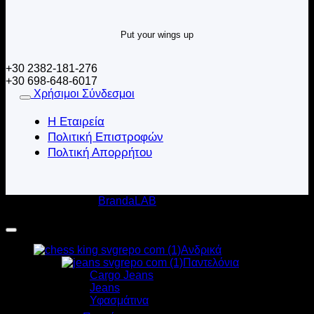
Put your wings up
+30 2382-181-276
+30 698-648-6017
Χρήσιμοι Σύνδεσμοι
Η Εταιρεία
Πολιτική Επιστροφών
Πολτική Απορρήτου
Κατασκευή Eshop
BrandaLAB
Harpy Clothing 2020-2026 © All rights reserved
Ανδρικά
Παντελόνια
Cargo Jeans
Jeans
Υφασμάτινα