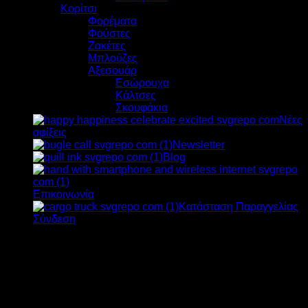
Κορίτσι
Φορέματα
Φούστες
Ζακέτες
Μπλούζες
Αξεσουάρ
Εσώρουχα
Κάλτσες
Σκουφάκια
Νέες
αφίξεις
Newsletter
Blog
Επικοινωνία
Κατάσταση Παραγγελίας
Σύνδεση