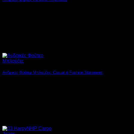
Οι φόρμες έχουν πάψει να είναι αποκλειστικά το αγαπημένο
outfit για το γυμναστήριο ή τις [...]
Ανδρικές Φούτερ Μπλούζες: Casual ή Fashion Statement;
Ιδέες για το πώς να κάνεις την καθημερινή ανδρική φούτερ
μπλούζα ένα κομμάτι με στυλ [...]