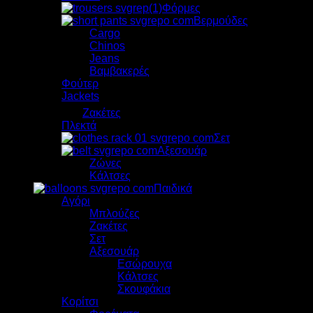
Φόρμες
Βερμούδες
Cargo
Chinos
Jeans
Βαμβακερές
Φούτερ
Jackets
Ζακέτες
Πλεκτά
Σετ
Αξεσουάρ
Ζώνες
Κάλτσες
Παιδικά
Αγόρι
Μπλούζες
Zακέτες
Σετ
Αξεσουάρ
Εσώρουχα
Κάλτσες
Σκουφάκια
Κορίτσι