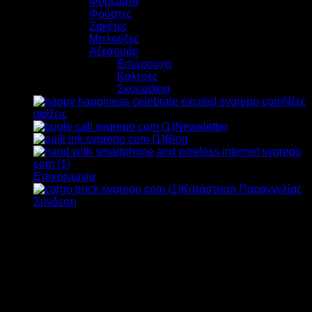
Φορέματα
Φούστες
Ζακέτες
Μπλούζες
Αξεσουάρ
Εσώρουχα
Κάλτσες
Σκουφάκια
Νέες
αφίξεις
Newsletter
Blog
Επικοινωνία
Κατάσταση Παραγγελίας
Σύνδεση