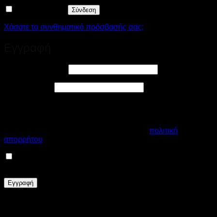
Να με θυμάσαι
Σύνδεση
Χάσατε το συνθηματικό πρόσβασής σας;
Εγγραφή
Απαιτείται
Διεύθυνση email
*
Απαιτείται
Συνθηματικό
*
Τα προσωπικά σας δεδομένα θα χρησιμοποιηθούν για την
βέλτιστη εμπειρία εξυπηρέτησης από το κατάστημά μας, για
τη διαχείριση της πρόσβασης στον λογαριασμό σας και για
άλλους σκοπούς που περιγράφονται στην
πολιτική
απορρήτου
μας.
Εγγραφείτε στο Newsletter μας, ωστε να λαμβάνετε
Εκπτωτικά Κουπόνια και νέες Collection!
Εγγραφή
Το eshop μας χρησιμοποιεί cookies για να σας προσφέρει
μια καλύτερη εμπειρία περιήγησης. Με την περιήγησή σας,