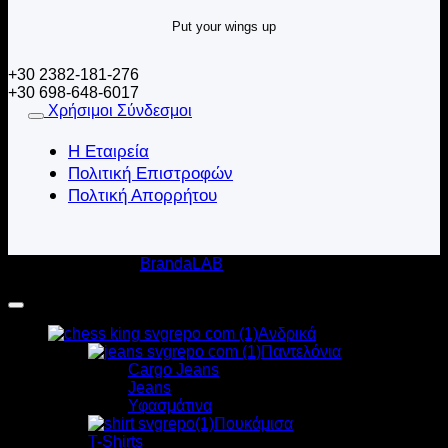
Put your wings up
+30 2382-181-276
+30 698-648-6017
Χρήσιμοι Σύνδεσμοι
Η Εταιρεία
Πολιτική Επιστροφών
Πολτική Απορρήτου
Κατασκευή Eshop
BrandaLAB
Harpy Clothing 2020-2026 © All rights reserved
Ανδρικά
Παντελόνια
Cargo Jeans
Jeans
Υφασμάτινα
Πουκάμισα
T-Shirts