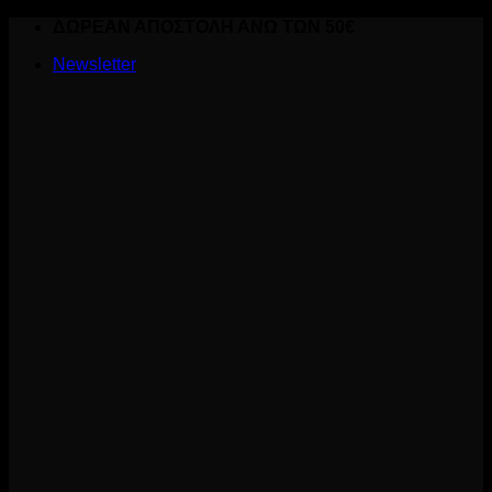
Skip
ΔΩΡΕΑΝ ΑΠΟΣΤΟΛΗ ΑΝΩ ΤΩΝ 50€
to
Newsletter
content