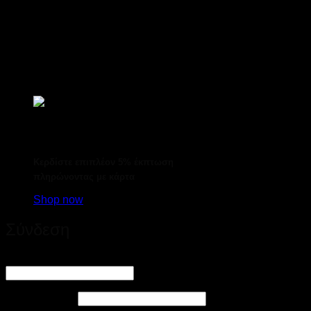
Κερδίστε επιπλέον 5% έκπτωση
πληρώνοντας με κάρτα
Shop now
Σύνδεση
Απαιτείται
Όνομα χρήστη ή διεύθυνση email
*
Απαιτείται
Συνθηματικό
*