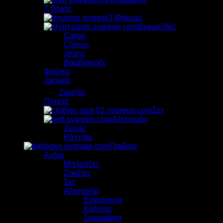
T-Shirts
Φόρμες
Βερμούδες
Cargo
Chinos
Jeans
Βαμβακερές
Φούτερ
Jackets
Ζακέτες
Πλεκτά
Σετ
Αξεσουάρ
Ζώνες
Κάλτσες
Παιδικά
Αγόρι
Μπλούζες
Zακέτες
Σετ
Αξεσουάρ
Εσώρουχα
Κάλτσες
Σκουφάκια