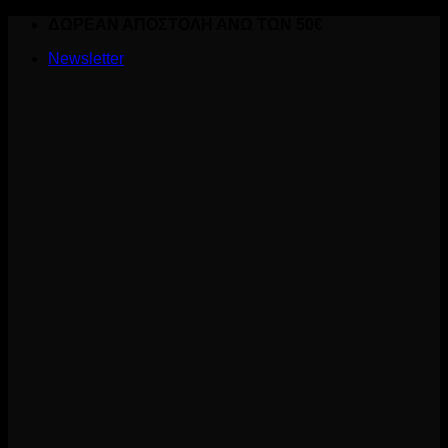
Skip
ΔΩΡΕΑΝ ΑΠΟΣΤΟΛΗ ΑΝΩ ΤΩΝ 50€
to
Newsletter
content