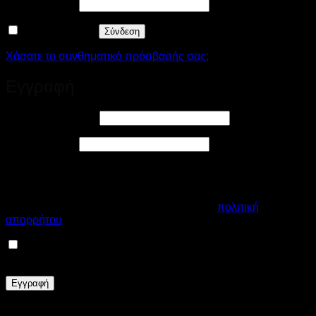
Απαιτείται
Συνθηματικό
*
Να με θυμάσαι
Σύνδεση
Χάσατε το συνθηματικό πρόσβασής σας;
Εγγραφή
Απαιτείται
Διεύθυνση email
*
Απαιτείται
Συνθηματικό
*
Τα προσωπικά σας δεδομένα θα χρησιμοποιηθούν για την
βέλτιστη εμπειρία εξυπηρέτησης από το κατάστημά μας, για
τη διαχείριση της πρόσβασης στον λογαριασμό σας και για
άλλους σκοπούς που περιγράφονται στην
πολιτική
απορρήτου
μας.
Εγγραφείτε στο Newsletter μας, ωστε να λαμβάνετε
Εκπτωτικά Κουπόνια και νέες Collection!
Εγγραφή
Το eshop μας χρησιμοποιεί cookies για να σας προσφέρει