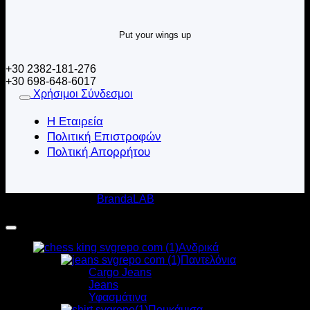
Put your wings up
+30 2382-181-276
+30 698-648-6017
Χρήσιμοι Σύνδεσμοι
Η Εταιρεία
Πολιτική Επιστροφών
Πολτική Απορρήτου
Κατασκευή Eshop
BrandaLAB
Harpy Clothing 2020-2026 © All rights reserved
Ανδρικά
Παντελόνια
Cargo Jeans
Jeans
Υφασμάτινα
Πουκάμισα