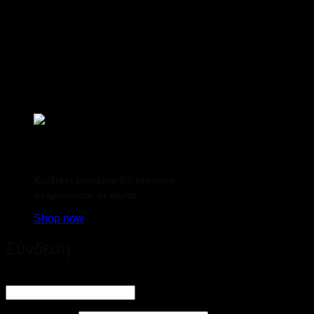
Κερδίστε επιπλέον 5% έκπτωση
πληρώνοντας με κάρτα
Shop now
Σύνδεση
Απαιτείται
Όνομα χρήστη ή διεύθυνση email
*