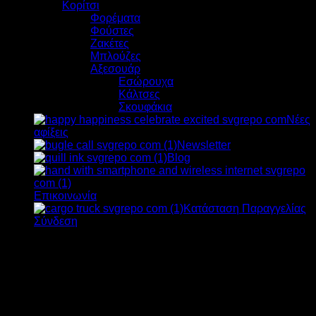
Κορίτσι
Φορέματα
Φούστες
Ζακέτες
Μπλούζες
Αξεσουάρ
Εσώρουχα
Κάλτσες
Σκουφάκια
Νέες
αφίξεις
Newsletter
Blog
Επικοινωνία
Κατάσταση Παραγγελίας
Σύνδεση