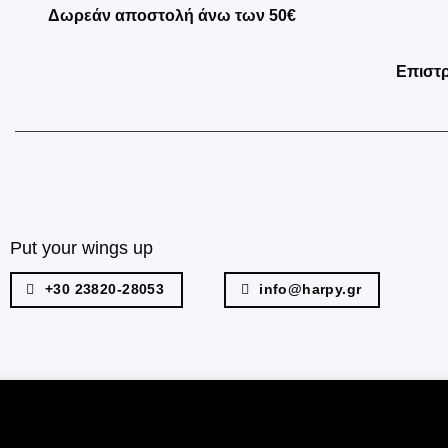
Δωρεάν αποστολή άνω των 50€
Επιστ
Put your wings up
+30 23820-28053
info@harpy.gr
Το eshop μας χρησιμοποιεί cookies για να σας προσ
συμφωνείτε με τη χρήση των cookies από εμάς.