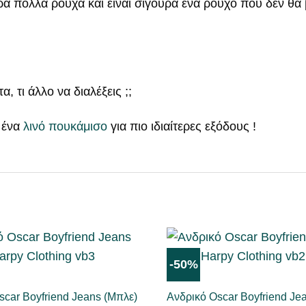
α πολλά ρούχα και είναι σίγουρα ένα ρούχο που δεν θα 
, τι άλλο να διαλέξεις ;;
 ένα
λινό πουκάμισο
για πιο ιδιαίτερες εξόδους !
-50%
ΜΟΥ
JEANS
ΑΡΈΣΕΙ
scar Boyfriend Jeans (Μπλε)
Ανδρικό Oscar Boyfriend Jea