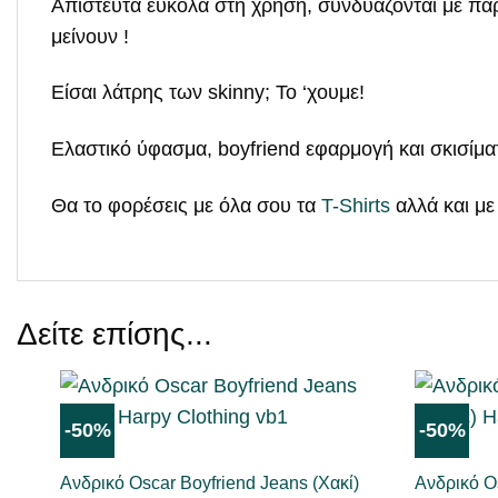
Απίστευτα εύκολα στη χρήση, συνδυάζονται με πάρ
μείνουν !
Είσαι λάτρης των skinny; Το ‘χουμε!
Ελαστικό ύφασμα, boyfriend εφαρμογή και σκισίματα
Θα το φορέσεις με όλα σου τα
T-Shirts
αλλά και με
Δείτε επίσης...
-50%
-50%
ΜΟΥ
JEANS
JEANS
ΑΡΈΣΕΙ
Ανδρικό Oscar Boyfriend Jeans (Χακί)
Ανδρικό O