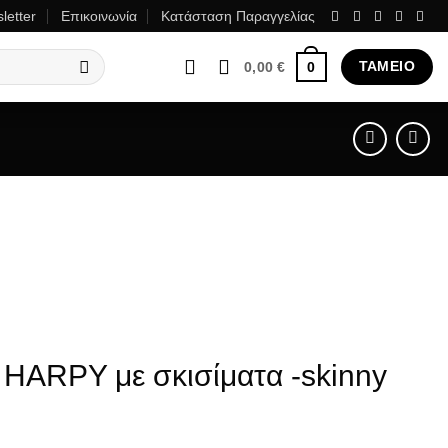
letter
Επικοινωνία
Κατάσταση Παραγγελίας
ΤΑΜΕΊΟ
0
0,00
€
 HARPY με σκισίματα -skinny