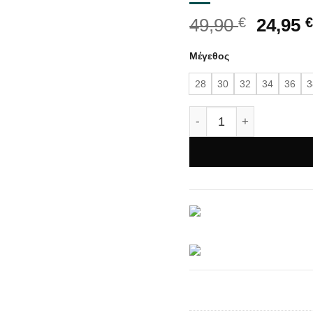
Origin
49,90
€
24,95
€
price
Μέγεθος
was:
49,90 €
28
30
32
34
36
3
Ανδρικό jean HARPY με