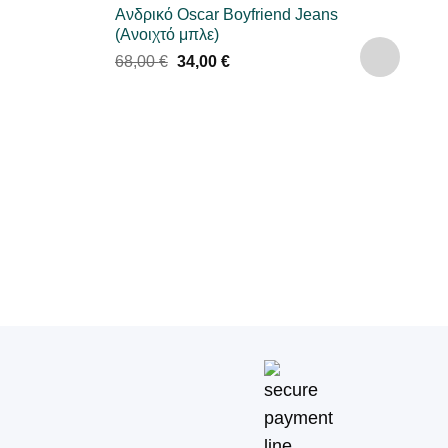
Ανδρικό Oscar Boyfriend Jeans
(Ανοιχτό μπλε)
Original
Η
68,00
€
34,00
€
price
τρέχουσα
was:
τιμή
68,00 €.
είναι:
34,00 €.
J
Α
6