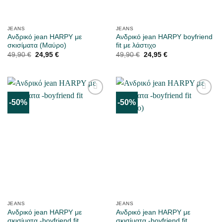
JEANS
JEANS
Ανδρικό jean HARPY με
Ανδρικό jean HARPY boyfriend
σκισίματα (Μαύρο)
fit με λάστιχο
Original
Η
Original
Η
49,90
€
24,95
€
49,90
€
24,95
€
price
τρέχουσα
price
τρέχουσα
was:
τιμή
was:
τιμή
49,90 €.
είναι:
49,90 €.
είναι:
24,95 €.
24,95 €.
-50%
-50%
ΜΟΥ
ΜΟΥ
ΑΡΈΣΕΙ
ΑΡΈΣΕΙ
JEANS
JEANS
Ανδρικό jean HARPY με
Ανδρικό jean HARPY με
σκισίματα -boyfriend fit
σκισίματα -boyfriend fit