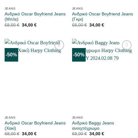
JEANS
JEANS
Ανδρικό Oscar Boyfriend Jeans
Ανδρικό Oscar Boyfriend Jeans
(Μπλε)
(Γκρι)
Original
Η
Original
Η
68,00
€
34,00
€
68,00
€
34,00
€
price
τρέχουσα
price
τρέχουσα
was:
τιμή
was:
τιμή
68,00 €.
είναι:
68,00 €.
είναι:
34,00 €.
34,00 €.
-50%
-50%
ΜΟΥ
ΜΟΥ
ΑΡΈΣΕΙ
ΑΡΈΣΕΙ
JEANS
JEANS
Ανδρικό Oscar Boyfriend Jeans
Ανδρικό Baggy Jeans
(Χακί)
ανοιχτόχρωμο
Original
Η
Original
Η
68,00
€
34,00
€
68,00
€
34,00
€
price
τρέχουσα
price
τρέχουσα