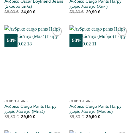
Ανδρικό Oscar Boyfriend Jeans
Ανδρικό Cargo Pants Harpy
(Σκούρο μπλε)
χωρίς λάστιχο (Χακί)
Original
Η
Original
Η
68,00
€
34,00
€
59,80
€
29,90
€
price
τρέχουσα
price
τρέχουσα
was:
τιμή
was:
τιμή
68,00 €.
είναι:
59,80 €.
είναι:
34,00 €.
29,90 €.
-50%
-50%
ΜΟΥ
ΜΟΥ
ΑΡΈΣΕΙ
ΑΡΈΣΕΙ
CARGO JEANS
CARGO JEANS
Ανδρικό Cargo Pants Harpy
Ανδρικό Cargo Pants Harpy
χωρίς λάστιχο (Μπεζ)
χωρίς λάστιχο (Μαύρο)
Original
Η
Original
Η
59,80
€
29,90
€
59,80
€
29,90
€
price
τρέχουσα
price
τρέχουσα
was:
τιμή
was:
τιμή
59,80 €.
είναι:
59,80 €.
είναι:
29,90 €.
29,90 €.