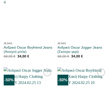
JEANS
JEANS
Ανδρικό Oscar Boyfriend Jeans
Ανδρικό Oscar Jogger Jeans
(Ανοιχτό μπλε)
(Σκούρο γκρι)
Original
Η
Original
Η
68,00
€
34,00
€
68,00
€
34,00
€
price
τρέχουσα
price
τρέχουσα
was:
τιμή
was:
τιμή
68,00 €.
είναι:
68,00 €.
είναι:
34,00 €.
34,00 €.
-50%
-50%
ΜΟΥ
ΜΟΥ
ΑΡΈΣΕΙ
ΑΡΈΣΕΙ