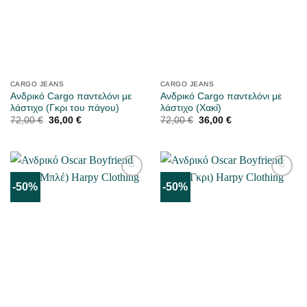
CARGO JEANS
CARGO JEANS
Ανδρικό Cargo παντελόνι με
Ανδρικό Cargo παντελόνι με
λάστιχο (Γκρι του πάγου)
λάστιχο (Χακί)
Original
Η
Original
Η
72,00
€
36,00
€
72,00
€
36,00
€
price
τρέχουσα
price
τρέχουσα
was:
τιμή
was:
τιμή
72,00 €.
είναι:
72,00 €.
είναι:
36,00 €.
36,00 €.
-50%
-50%
ΜΟΥ
ΜΟΥ
ΑΡΈΣΕΙ
ΑΡΈΣΕΙ