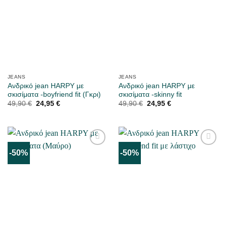
JEANS
JEANS
Ανδρικό jean HARPY με
Ανδρικό jean HARPY με
σκισίματα -boyfriend fit (Γκρι)
σκισίματα -skinny fit
Original
Η
Original
Η
49,90
€
24,95
€
49,90
€
24,95
€
price
τρέχουσα
price
τρέχουσα
was:
τιμή
was:
τιμή
49,90 €.
είναι:
49,90 €.
είναι:
24,95 €.
24,95 €.
-50%
-50%
ΜΟΥ
ΜΟΥ
ΑΡΈΣΕΙ
ΑΡΈΣΕΙ