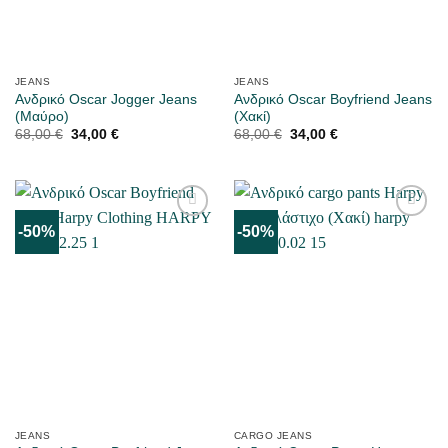
JEANS
JEANS
Ανδρικό Oscar Jogger Jeans
Ανδρικό Oscar Boyfriend Jeans
(Μαύρο)
(Χακί)
Original
Η
Original
Η
68,00
€
34,00
€
68,00
€
34,00
€
price
τρέχουσα
price
τρέχουσα
was:
τιμή
was:
τιμή
68,00 €.
είναι:
68,00 €.
είναι:
34,00 €.
34,00 €.
-50%
-50%
ΜΟΥ
ΜΟΥ
ΑΡΈΣΕΙ
ΑΡΈΣΕΙ
JEANS
CARGO JEANS