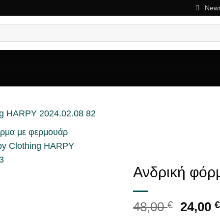
News
ΜΟΥ
ΑΡΈΣΕΙ
Ανδρική φόρ
Origin
48,00
€
24,00
€
price