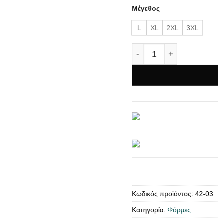
Μέγεθος
was:
48,00 €
L
XL
2XL
3XL
Ανδρική φόρμα με φερ
Κωδικός προϊόντος:
42-03
Κατηγορία:
Φόρμες