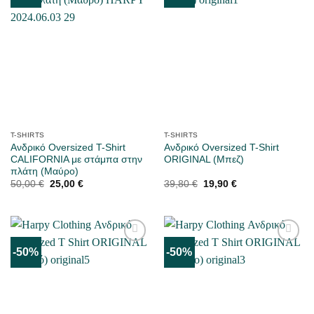
ΑΡΈΣΕΙ
ΑΡΈΣΕΙ
T-SHIRTS
T-SHIRTS
Ανδρικό Oversized T-Shirt
Ανδρικό Oversized T-Shirt
CALIFORNIA με στάμπα στην
ORIGINAL (Μπεζ)
πλάτη (Μαύρο)
Original
Η
Original
Η
50,00
€
25,00
€
39,80
€
19,90
€
price
τρέχουσα
price
τρέχουσα
was:
τιμή
was:
τιμή
50,00 €.
είναι:
39,80 €.
είναι:
25,00 €.
19,90 €.
-50%
-50%
ΜΟΥ
ΜΟΥ
ΑΡΈΣΕΙ
ΑΡΈΣΕΙ