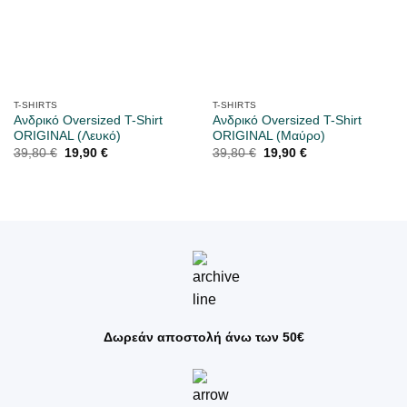
T-SHIRTS
T-SHIRTS
Ανδρικό Oversized T-Shirt
Ανδρικό Oversized T-Shirt
ORIGINAL (Λευκό)
ORIGINAL (Μαύρο)
Original
Η
Original
Η
39,80
€
19,90
€
39,80
€
19,90
€
price
τρέχουσα
price
τρέχουσα
was:
τιμή
was:
τιμή
39,80 €.
είναι:
39,80 €.
είναι:
19,90 €.
19,90 €.
Δωρεάν αποστολή άνω των 50€