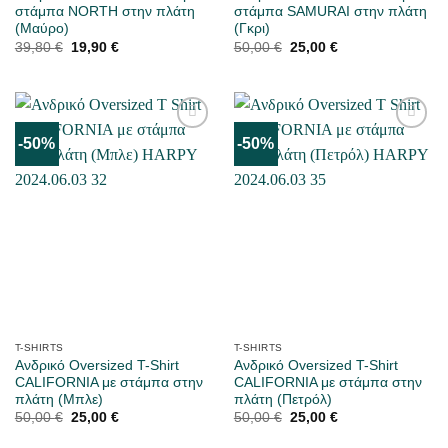
στάμπα NORTH στην πλάτη
στάμπα SAMURAI στην πλάτη
(Μαύρο)
(Γκρι)
Original
Η
Original
Η
39,80
€
19,90
€
50,00
€
25,00
€
price
τρέχουσα
price
τρέχουσα
was:
τιμή
was:
τιμή
39,80 €.
είναι:
50,00 €.
είναι:
19,90 €.
25,00 €.
-50%
-50%
ΜΟΥ
ΜΟΥ
ΑΡΈΣΕΙ
ΑΡΈΣΕΙ
T-SHIRTS
T-SHIRTS
Ανδρικό Oversized T-Shirt
Ανδρικό Oversized T-Shirt
CALIFORNIA με στάμπα στην
CALIFORNIA με στάμπα στην
πλάτη (Μπλε)
πλάτη (Πετρόλ)
Original
Η
Original
Η
50,00
€
25,00
€
50,00
€
25,00
€
price
τρέχουσα
price
τρέχουσα
was:
τιμή
was:
τιμή