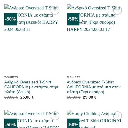
50,00 €.
είναι:
50,00 €.
είναι:
25,00 €.
25,00 €.
-50%
-50%
ΜΟΥ
ΜΟΥ
ΑΡΈΣΕΙ
ΑΡΈΣΕΙ
T-SHIRTS
T-SHIRTS
Ανδρικό Oversized T-Shirt
Ανδρικό Oversized T-Shirt
CALIFORNIA με στάμπα στην
CALIFORNIA με στάμπα στην
πλάτη (Λευκό)
πλάτη (Γκρι σκούρο)
Original
Η
Original
Η
50,00
€
25,00
€
50,00
€
25,00
€
price
τρέχουσα
price
τρέχουσα
was:
τιμή
was:
τιμή
50,00 €.
είναι:
50,00 €.
είναι:
25,00 €.
25,00 €.
-50%
-50%
ΜΟΥ
ΜΟΥ