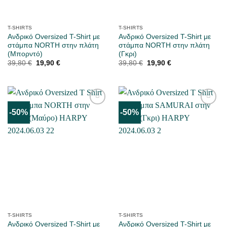
T-SHIRTS
T-SHIRTS
Ανδρικό Oversized T-Shirt με
Ανδρικό Oversized T-Shirt με
στάμπα NORTH στην πλάτη
στάμπα NORTH στην πλάτη
(Μπορντό)
(Γκρι)
Original
Η
Original
Η
39,80
€
19,90
€
39,80
€
19,90
€
price
τρέχουσα
price
τρέχουσα
was:
τιμή
was:
τιμή
39,80 €.
είναι:
39,80 €.
είναι:
19,90 €.
19,90 €.
-50%
-50%
ΜΟΥ
ΜΟΥ
ΑΡΈΣΕΙ
ΑΡΈΣΕΙ
T-SHIRTS
T-SHIRTS
Ανδρικό Oversized T-Shirt με
Ανδρικό Oversized T-Shirt με