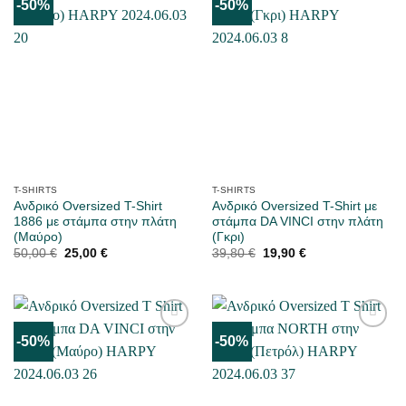
-50%
-50%
ΜΟΥ
ΜΟΥ
ΑΡΈΣΕΙ
ΑΡΈΣΕΙ
T-SHIRTS
T-SHIRTS
Ανδρικό Oversized T-Shirt
Ανδρικό Oversized T-Shirt με
1886 με στάμπα στην πλάτη
στάμπα DA VINCI στην πλάτη
(Μαύρο)
(Γκρι)
Original
Η
Original
Η
50,00
€
25,00
€
39,80
€
19,90
€
price
τρέχουσα
price
τρέχουσα
was:
τιμή
was:
τιμή
50,00 €.
είναι:
39,80 €.
είναι:
25,00 €.
19,90 €.
-50%
-50%
ΜΟΥ
ΜΟΥ
ΑΡΈΣΕΙ
ΑΡΈΣΕΙ