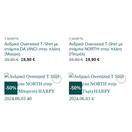
T-SHIRTS
T-SHIRTS
Ανδρικό Oversized T-Shirt με
Ανδρικό Oversized T-Shirt με
στάμπα DA VINCI στην πλάτη
στάμπα NORTH στην πλάτη
(Μαύρο)
(Πετρόλ)
Original
Η
Original
Η
39,80
€
19,90
€
39,80
€
19,90
€
price
τρέχουσα
price
τρέχουσα
was:
τιμή
was:
τιμή
39,80 €.
είναι:
39,80 €.
είναι:
19,90 €.
19,90 €.
-50%
-50%
ΜΟΥ
ΜΟΥ
ΑΡΈΣΕΙ
ΑΡΈΣΕΙ