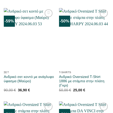
was:
τιμή
was:
τιμή
90,00 €.
είναι:
90,00 €.
είναι:
36,90 €.
36,90 €.
-59%
-50%
ΜΟΥ
ΜΟΥ
ΑΡΈΣΕΙ
ΑΡΈΣΕΙ
ΣΕΤ
T-SHIRTS
Ανδρικό σετ κοντό με ανάγλυφο
Ανδρικό Oversized T-Shirt
ύφασμα (Μαύρο)
1886 με στάμπα στην πλάτη
(Γκρι)
Original
Η
Original
Η
90,00
€
36,90
€
50,00
€
25,00
€
price
τρέχουσα
price
τρέχουσα
was:
τιμή
was:
τιμή
90,00 €.
είναι:
50,00 €.
είναι:
36,90 €.
25,00 €.