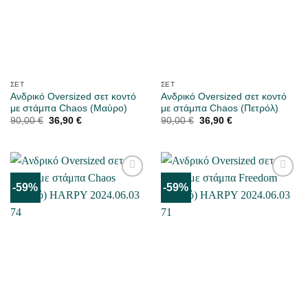
ΣΕΤ
ΣΕΤ
Ανδρικό Oversized σετ κοντό
Ανδρικό Oversized σετ κοντό
με στάμπα Chaos (Μαύρο)
με στάμπα Chaos (Πετρόλ)
Original
Η
Original
Η
90,00
€
36,90
€
90,00
€
36,90
€
price
τρέχουσα
price
τρέχουσα
was:
τιμή
was:
τιμή
90,00 €.
είναι:
90,00 €.
είναι:
36,90 €.
36,90 €.
-59%
-59%
ΜΟΥ
ΜΟΥ
ΑΡΈΣΕΙ
ΑΡΈΣΕΙ