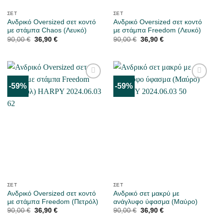
ΣΕΤ
ΣΕΤ
Ανδρικό Oversized σετ κοντό
Ανδρικό Oversized σετ κοντό
με στάμπα Chaos (Λευκό)
με στάμπα Freedom (Λευκό)
Original
Η
Original
Η
90,00
€
36,90
€
90,00
€
36,90
€
price
τρέχουσα
price
τρέχουσα
was:
τιμή
was:
τιμή
90,00 €.
είναι:
90,00 €.
είναι:
36,90 €.
36,90 €.
-59%
-59%
ΜΟΥ
ΜΟΥ
ΑΡΈΣΕΙ
ΑΡΈΣΕΙ
ΣΕΤ
ΣΕΤ
Ανδρικό Oversized σετ κοντό
Ανδρικό σετ μακρύ με
με στάμπα Freedom (Πετρόλ)
ανάγλυφο ύφασμα (Μαύρο)
Original
Η
Original
Η
90,00
€
36,90
€
90,00
€
36,90
€
price
τρέχουσα
price
τρέχουσα