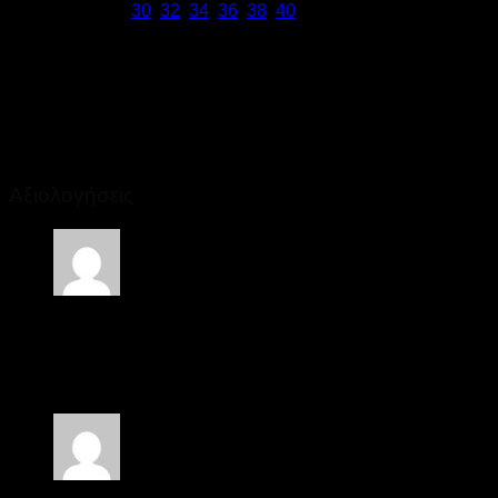
Μέγεθος
30
,
32
,
34
,
36
,
38
,
40
Θέλω να βρω
Summer Sales
Χρώμα
Μπεζ
Αξιολογήσεις
Βαθμολογήθηκε με
5
από 5
Κωνσταντίνος
(Πελάτης)
–
26 Ιουνίου 2022
Καλή ποιότητα. Πολύ καλή τιμή.
Βαθμολογήθηκε με
4
από 5