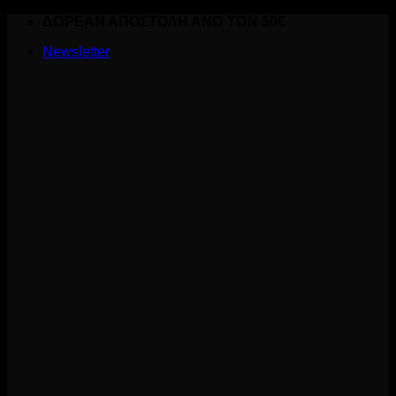
Skip
ΔΩΡΕΑΝ ΑΠΟΣΤΟΛΗ ΑΝΩ ΤΩΝ 50€
to
Newsletter
content