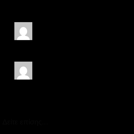
Κωστας Χατζησαββας
(Πελάτης)
–
16 Αυγούστου
2022
Βαθμολογήθηκε με
5
από 5
ΓΙΩΡΓΟΣ ΣΤΕΦΑΝΗΣ
(Πελάτης)
–
11 Μαΐου 2023
Βαθμολογήθηκε με
5
από 5
ελενη κ.
(Πελάτης)
–
9 Αυγούστου 2023
Μόνο συνδεδεμένοι πελάτες που έχουν αγοράσει αυτό το
προϊόν μπορούν να αφήσουν μία αξιολόγηση.
Δείτε επίσης...