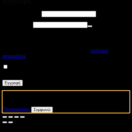
Εγγραφή
Απαιτείται
Διεύθυνση email
*
Απαιτείται
Συνθηματικό
*
Τα προσωπικά σας δεδομένα θα χρησιμοποιηθούν για την
βέλτιστη εμπειρία εξυπηρέτησης από το κατάστημά μας, για
τη διαχείριση της πρόσβασης στον λογαριασμό σας και για
άλλους σκοπούς που περιγράφονται στην
πολιτική
απορρήτου
μας.
Εγγραφείτε στο Newsletter μας, ωστε να λαμβάνετε
Εκπτωτικά Κουπόνια και νέες Collection!
Εγγραφή
Το eshop μας χρησιμοποιεί cookies για να σας προσφέρει
μια καλύτερη εμπειρία περιήγησης. Με την περιήγησή σας,
συμφωνείτε με τη χρήση των cookies από εμάς.
Πληροφορίες
Συμφωνώ