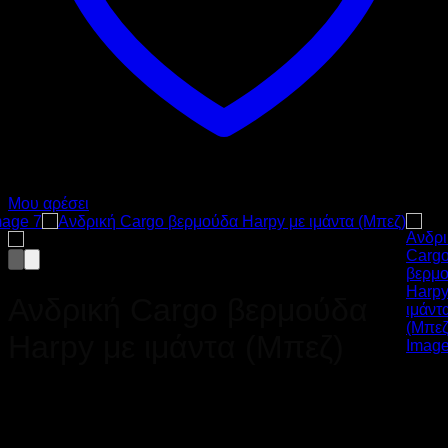
M
Μου αρέσει
Ανδρική Cargo βερμούδα
Harpy με ιμάντα (Μπεζ)
Original
Η
33,80
€
16,90
€
D
price
τρέχουσα
was:
τιμή
Μέγεθος