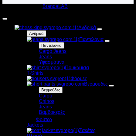
Κατασκευή Eshop
BrandaLAB
Harpy Clothing 2020-2026 © All rights reserved
Ανδρικά
Ανδρικά
Παντελόνια
Παντελόνια
Cargo Jeans
Jeans
Υφασμάτινα
Πουκάμισα
T-Shirts
Φόρμες
Βερμούδες
Βερμούδες
Cargo
Chinos
Jeans
Βαμβακερές
Φούτερ
Jackets
Ζακέτες
Πλεκτά