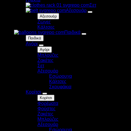
Σετ
Αξεσουάρ
Αξεσουάρ
Ζώνες
Κάλτσες
Παιδικά
Παιδικά
Αγόρι
Αγόρι
Μπλούζες
Zακέτες
Σετ
Αξεσουάρ
Εσώρουχα
Κάλτσες
Σκουφάκια
Κορίτσι
Κορίτσι
Φορέματα
Φούστες
Ζακέτες
Μπλούζες
Αξεσουάρ
Εσώρουχα