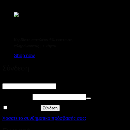
Κερδίστε επιπλέον 5% έκπτωση
πληρώνοντας με κάρτα
Shop now
Σύνδεση
Απαιτείται
Όνομα χρήστη ή διεύθυνση email
*
Απαιτείται
Συνθηματικό
*
Να με θυμάσαι
Σύνδεση
Χάσατε το συνθηματικό πρόσβασής σας;