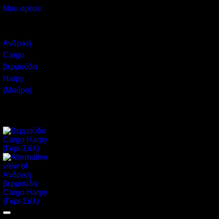
Μου αρέσει
Cargo
Ανδρική
Cargo
βερμούδα
Harpy
(Μαύρο)
33,80
€
Original
Η
16,90
€
price
τρέχουσα
-50%
was:
τιμή
33,80 €.
είναι:
16,90 €.