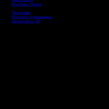
Latest News
Purchase Theme
Περιγραφή
Επιπλέον πληροφορίες
Αξιολογήσεις (0)
Cargo βερμούδα
Ένα από τα πιο αγαπημένα κομμάτια της καλοκαιρινής
αντρικής γκαρνταρόμπας είναι χωρίς δεύτερη σκέψη η cargo
βερμούδα
. Οι τσέπες στο πλάι, προσδίδουν στυλ και η
άνεση τους θα σε κάνει να διαλέξεις τις cargo βερμούδες
HARPY χωρίς δεύτερη σκέψη. Χάρη στην αυτονομία που
χαρίζουν, αφού μπορείς να γεμίσεις τις πλαινές τσέπες με ότι
χρειάζεσαι, θα γίνουν σίγουρα κομμάτι που δεν θα
αποχωρίζεσαι!
Ύφασμα: Ελαστικό
Με λάστιχο στο ζωνάρι
Γραμμή: Φαρδιά
Μοντέλο: Ύψος 1,80m // Βάρος 83 kg // Φοράει (32)
[html_block id=”25232″]